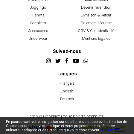
Joggings
Devenir revendeur
T-shirts
Livraison & Retour
Sneakers
Paiement sécurisé
Accessoires
CGV & Confidentialité
Underwear
Mentions légales
Suivez-nous
Langues
Français
English
Deutsch
2023 © HORSPIST | TOUS DROITS RÉSERVÉS.
En poursuivant votre navigation sur ce site, vous acceptez l'utilisation de
Cookies pour un suivi statistique et vous proposer une expérience
utilisateur adaptée et des produits qui vous conviennent.
View more