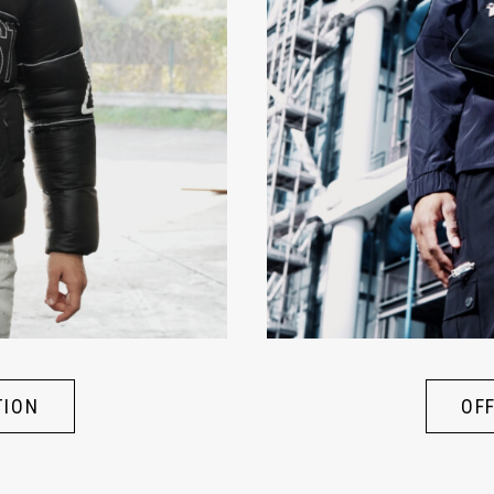
TION
OF