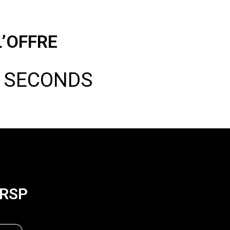
L’OFFRE
0
SECONDS
R
S
P