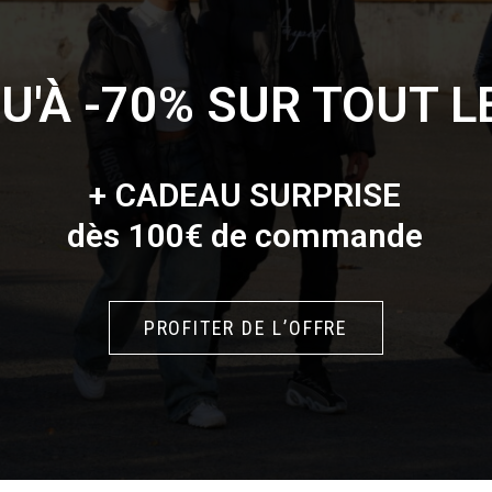
U'À -70% SUR TOUT LE
+
C
A
D
E
A
U
S
U
R
P
R
I
S
E
d
è
s
1
0
0
€
d
e
c
o
m
m
a
n
d
e
PROFITER DE L’OFFRE