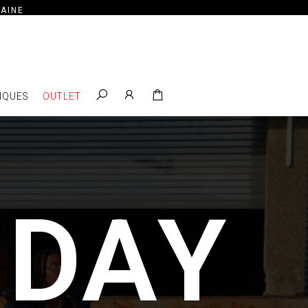
AINE
IQUES
OUTLET
I
D
A
Y