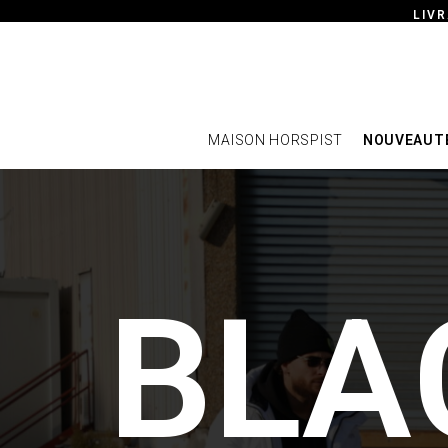
LIVR
MAISON HORSPIST
NOUVEAUT
B
L
A