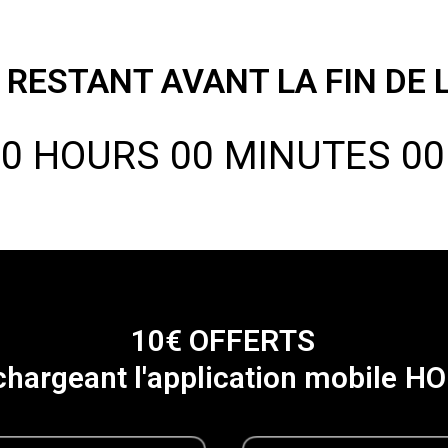
RESTANT AVANT LA FIN DE 
00
HOURS
00
MINUTES
0
1
0
€
O
F
F
E
R
T
S
c
h
a
r
g
e
a
n
t
l
'
a
p
p
l
i
c
a
t
i
o
n
m
o
b
i
l
e
H
O