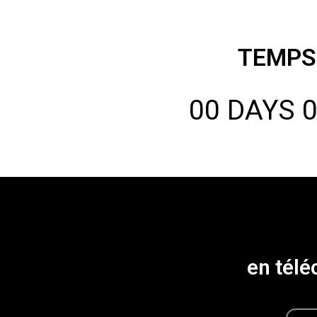
TEMPS 
00
DAYS
e
n
t
é
l
é